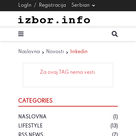
LogIn
/
Registracija
Naslovna
Novosti
linkedin
Za ovaj TAG nema vesti.
CATEGORIES
NASLOVNA
(1)
LIFESTYLE
(13)
RSS NEWS
(7)