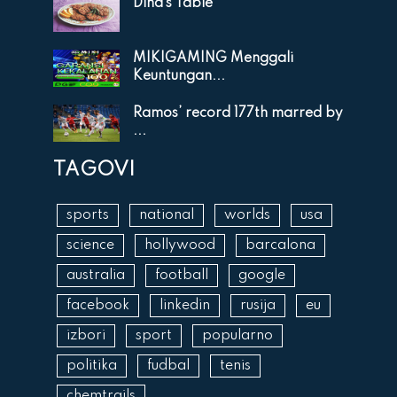
Dina’s Table
MIKIGAMING Menggali
Keuntungan...
Ramos’ record 177th marred by
...
TAGOVI
sports
national
worlds
usa
science
hollywood
barcalona
australia
football
google
facebook
linkedin
rusija
eu
izbori
sport
popularno
politika
fudbal
tenis
chemtrails