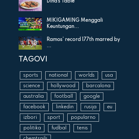
Dina’s Table
MIKIGAMING Menggali
Keuntungan...
Ramos’ record 177th marred by
...
TAGOVI
sports
national
worlds
usa
science
hollywood
barcalona
australia
football
google
facebook
linkedin
rusija
eu
izbori
sport
popularno
politika
fudbal
tenis
chemtrails