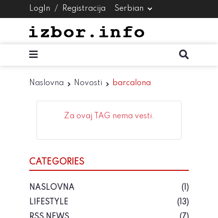
LogIn
/
Registracija
Naslovna
Novosti
barcalona
Za ovaj TAG nema vesti.
CATEGORIES
NASLOVNA
(1)
LIFESTYLE
(13)
RSS NEWS
(7)